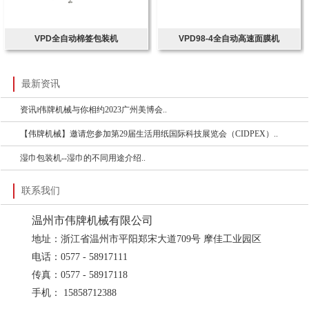
VPD全自动棉签包装机
VPD98-4全自动高速面膜机
最新资讯
资讯‖伟牌机械与你相约2023广州美博会..
【伟牌机械】邀请您参加第29届生活用纸国际科技展览会（CIDPEX）..
湿巾包装机--湿巾的不同用途介绍..
联系我们
温州市伟牌机械有限公司
地址：浙江省温州市平阳郑宋大道709号 摩佳工业园区
电话：0577 - 58917111
传真：0577 - 58917118
手机： 15858712388