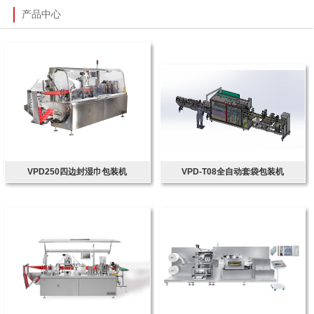
产品中心
VPD250四边封湿巾包装机
VPD-T08全自动套袋包装机