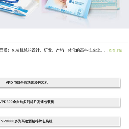
膜）包装机械的设计、研发、产销一体化的高科技企业。...
[查看详情]