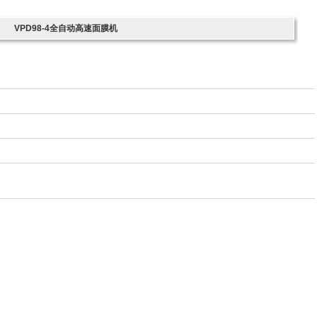
VPD-T08全自动套袋包装机