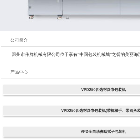
公司简介
温州市伟牌机械有限公司位于享有“中国包装机械城”之誉的美丽海
产品中心