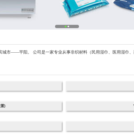
滨城市——平阳。 公司是一家专业从事非织材料（民用湿巾、医用湿巾、面