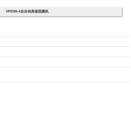
膜）包装机械的设计、研发、产销一体化的高科技企业。...
[查看详情]